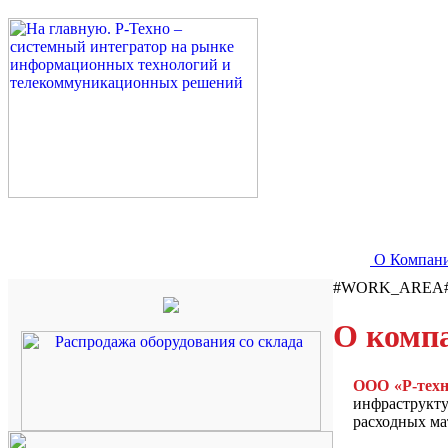
О Компан
#WORK_AREA
О комп
ООО «P-техн
инфраструкту
расходных ма