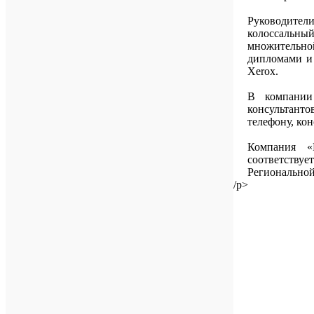
Руководите
колоссальны
множительно
дипломами и 
Xerox.
В компании
консультан
телефону, ко
Компания «
соответству
Региональной
/p>