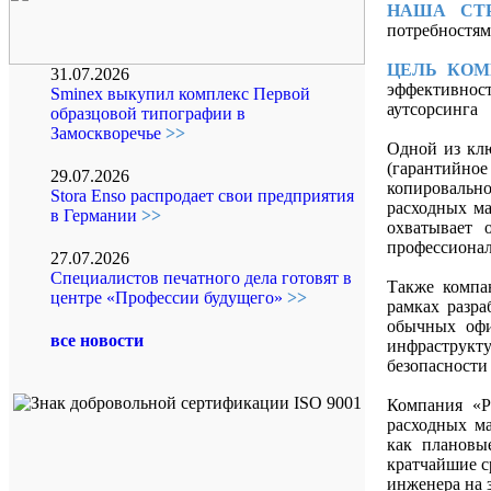
НАША СТР
потребностям
ЦЕЛЬ КОМ
31.07.2026
эффективност
Sminex выкупил комплекс Первой
аутсорсинга
образцовой типографии в
Замоскворечье
>>
Одной из кл
(гарантийно
29.07.2026
копировальн
Stora Enso распродает свои предприятия
расходных ма
в Германии
>>
охватывает 
профессиона
27.07.2026
Специалистов печатного дела готовят в
Также компа
центре «Профессии будущего»
>>
рамках разра
обычных офи
все новости
инфраструкт
безопасности
Компания «P
расходных ма
как плановы
кратчайшие с
инженера на 